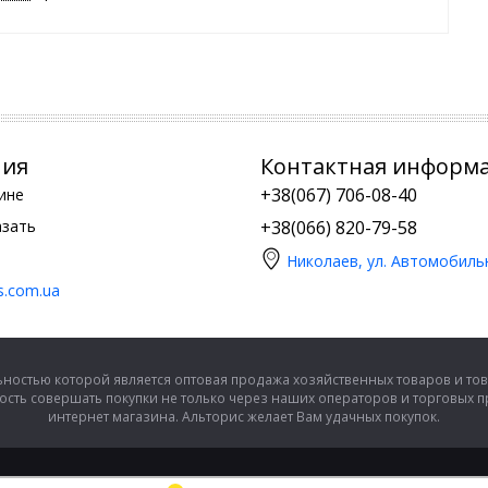
ния
Контактная информ
+38(067) 706-08-40
ине
азать
+38(066) 820-79-58
Николаев, ул. Автомобиль
is.com.ua
ностью которой является оптовая продажа хозяйственных товаров и тов
сть совершать покупки не только через наших операторов и торговых 
интернет магазина. Альторис желает Вам удачных покупок.