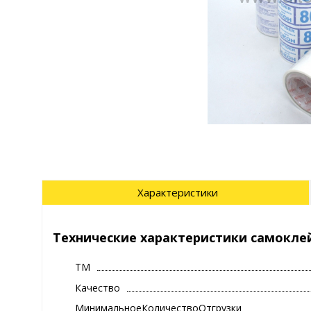
Характеристики
Технические характеристики самоклей
ТМ
Качество
МинимальноеКоличествоОтгрузки