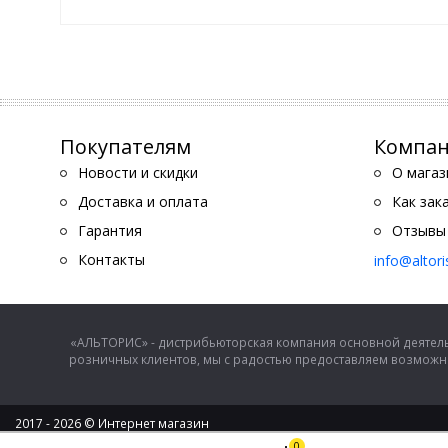
Покупателям
Компа
Новости и скидки
О магаз
Доставка и оплата
Как зак
Гарантия
Отзывы
Контакты
info@altor
«АЛЬТОРИС» - дистрибьюторская компания основной деятель
розничных клиентов, мы с радостью предоставляем возможно
2017 - 2026 © Интернет магазин
ООО "Альторис" - хозяйственные товары и бытовая техника
0