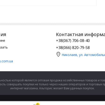
ния
Контактная информ
+38(067) 706-08-40
ине
азать
+38(066) 820-79-58
Николаев, ул. Автомобиль
is.com.ua
ностью которой является оптовая продажа хозяйственных товаров и тов
сть совершать покупки не только через наших операторов и торговых 
интернет магазина. Альторис желает Вам удачных покупок.
0