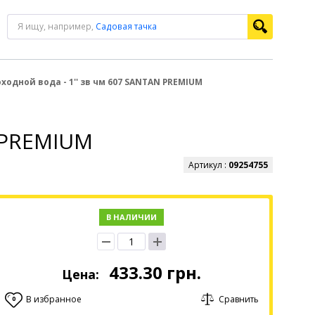
Я ищу, например,
Садовая тачка
ходной вода - 1'' зв чм 607 SANTAN PREMIUM
N PREMIUM
Артикул :
09254755
В НАЛИЧИИ
433.30
грн.
Цена:
В избранное
Сравнить
0