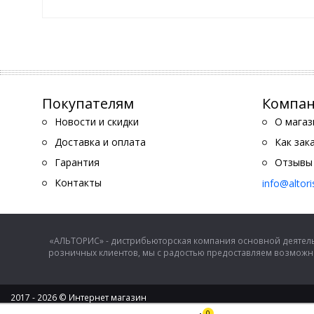
Покупателям
Компа
Новости и скидки
О магаз
Доставка и оплата
Как зак
Гарантия
Отзывы
Контакты
info@altor
«АЛЬТОРИС» - дистрибьюторская компания основной деятель
розничных клиентов, мы с радостью предоставляем возможно
2017 - 2026 © Интернет магазин
ООО "Альторис" - хозяйственные товары и бытовая техника
0