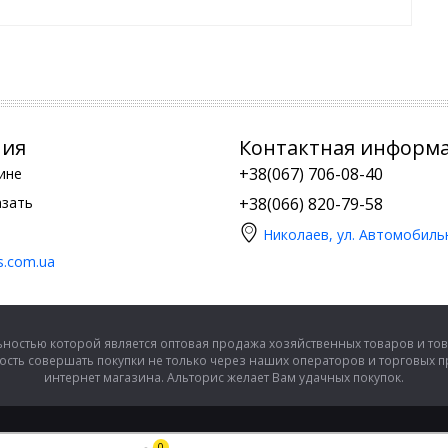
ния
Контактная информ
+38(067) 706-08-40
ине
азать
+38(066) 820-79-58
Николаев, ул. Автомобиль
is.com.ua
ностью которой является оптовая продажа хозяйственных товаров и тов
сть совершать покупки не только через наших операторов и торговых 
интернет магазина. Альторис желает Вам удачных покупок.
0