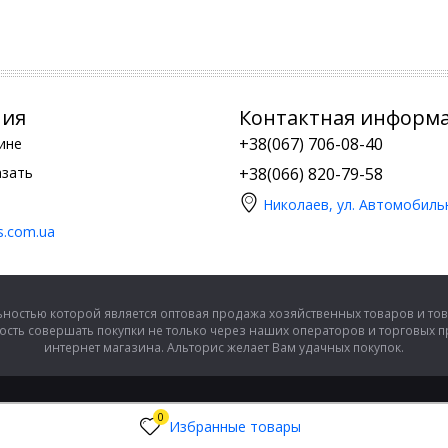
ния
Контактная информ
+38(067) 706-08-40
ине
азать
+38(066) 820-79-58
Николаев, ул. Автомобиль
is.com.ua
ностью которой является оптовая продажа хозяйственных товаров и тов
сть совершать покупки не только через наших операторов и торговых 
интернет магазина. Альторис желает Вам удачных покупок.
0
Избранные товары