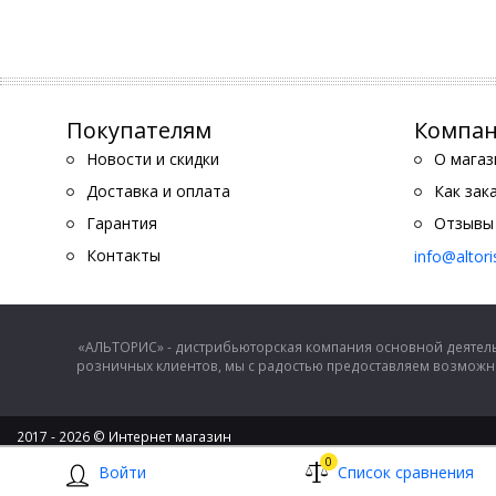
Покупателям
Компа
Новости и скидки
О магаз
Доставка и оплата
Как зак
Гарантия
Отзывы
Контакты
info@altor
«АЛЬТОРИС» - дистрибьюторская компания основной деятель
розничных клиентов, мы с радостью предоставляем возможно
2017 - 2026 © Интернет магазин
ООО "Альторис" - хозяйственные товары и бытовая техника
0
Войти
Список сравнения