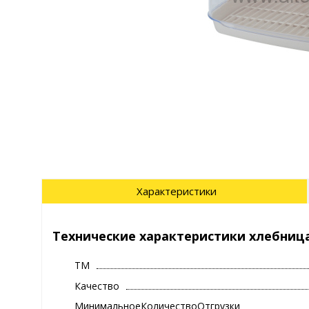
Характеристики
Технические характеристики хлебница 
ТМ
Качество
МинимальноеКоличествоОтгрузки