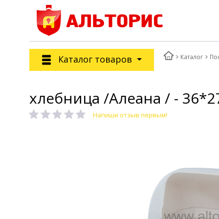
Каталог
По
Каталог товаров
хлебница /Алеана / - 36*2
Напиши отзыв первым!