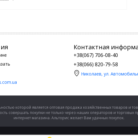
ния
Контактная информ
+38(067) 706-08-40
ине
азать
+38(066) 820-79-58
Николаев, ул. Автомобиль
is.com.ua
ностью которой является оптовая продажа хозяйственных товаров и тов
сть совершать покупки не только через наших операторов и торговых 
интернет магазина. Альторис желает Вам удачных покупок.