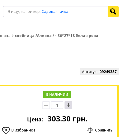
Я ищу, например,
Садовая тачка
вница
хлебница /Алеана / - 36*27*18 белая роза
Артикул :
09249387
В НАЛИЧИИ
303.30
грн.
Цена:
В избранное
Сравнить
0