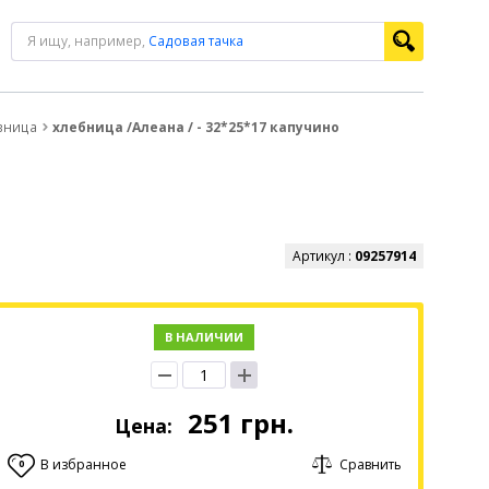
Я ищу, например,
Садовая тачка
вница
хлебница /Алеана / - 32*25*17 капучино
Артикул :
09257914
В НАЛИЧИИ
251
грн.
Цена:
В избранное
Сравнить
0