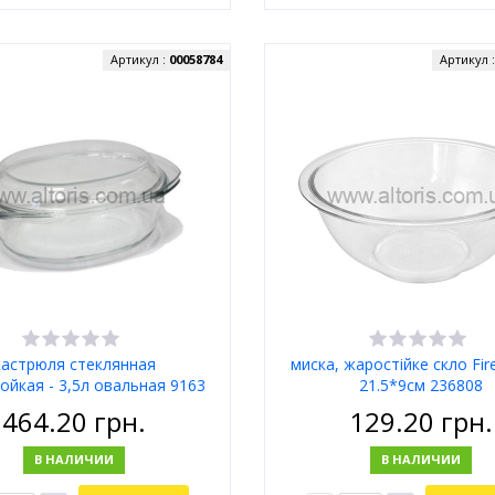
Артикул :
00058784
Артикул 
кастрюля стеклянная
миска, жаростійке скло Fire
ойкая - 3,5л овальная 9163
21.5*9см 236808
464.20
грн.
129.20
грн.
В НАЛИЧИИ
В НАЛИЧИИ