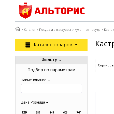
Каталог
Посуда и аксессуары
Кухонная посуда
Кастр
Каст
Каталог товаров
Фильтр
Сортирова
Подбор по параметрам
Наименование
Цена Розница
129
761
287
445
603