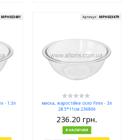
:
MPH023481
Артикул :
MPH023479
x - 1.3л
миска, жаростійке скло Firex - 3л
28.5*11см 236806
236.20
грн.
В НАЛИЧИИ