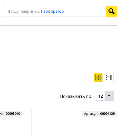
Я ищу, например,
Перфоратор
12
Показывать по:
ул :
00093040
Артикул :
00094129