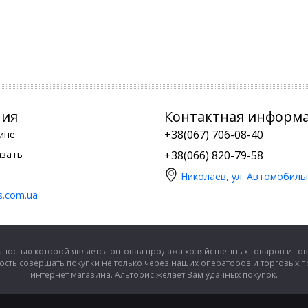
ния
Контактная информ
+38(067) 706-08-40
ине
азать
+38(066) 820-79-58
Николаев, ул. Автомобиль
is.com.ua
ностью которой является оптовая продажа хозяйственных товаров и тов
сть совершать покупки не только через наших операторов и торговых 
интернет магазина. Альторис желает Вам удачных покупок.