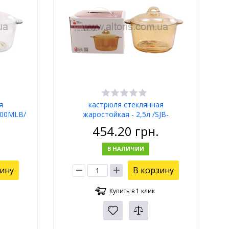
я
кастрюля стеклянная
500MLB/
жаростойкая - 2,5л /SJB-
2500MLBHP/ ДИМКА
454.20
грн.
В НАЛИЧИИ
зину
В корзину
Купить в 1 клик