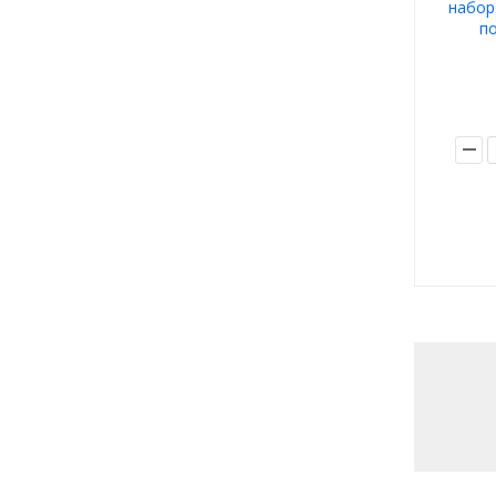
набор
по