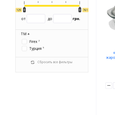
129
761
от
до
грн.
ТМ
Firex
2
Турция
5
жаро
Сбросить все фильтры