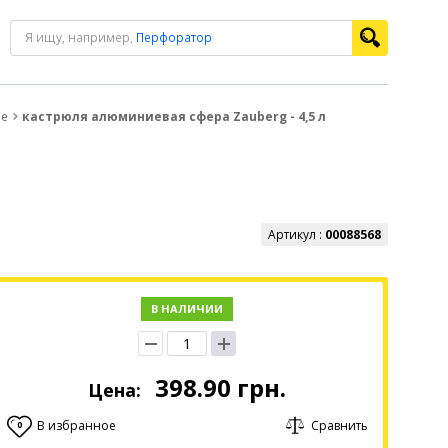
Я ищу, например,
Перфоратор
ые
кастрюля алюминиевая сфера Zauberg - 4,5 л
Артикул :
00088568
В НАЛИЧИИ
398.90
грн.
Цена:
В избранное
Сравнить
0