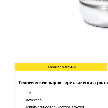
Характеристики
Технические характеристики кастрюля
ТМ
Качество
МинимальноеКоличествоОтгрузки