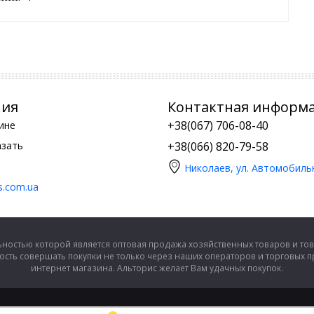
ния
Контактная информ
+38(067) 706-08-40
ине
азать
+38(066) 820-79-58
Николаев, ул. Автомобиль
is.com.ua
ностью которой является оптовая продажа хозяйственных товаров и тов
сть совершать покупки не только через наших операторов и торговых 
интернет магазина. Альторис желает Вам удачных покупок.