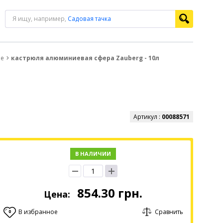
Я ищу, например,
Садовая тачка
ые
кастрюля алюминиевая сфера Zauberg - 10л
Артикул :
00088571
В НАЛИЧИИ
854.30
грн.
Цена:
В избранное
Сравнить
0