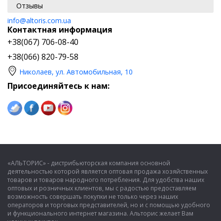
Отзывы
info@altoris.com.ua
Контактная информация
+38(067) 706-08-40
+38(066) 820-79-58
Николаев, ул. Автомобильная, 10
Присоединяйтесь к нам:
«АЛЬТОРИС» - дистрибьюторская компания основной
деятельностью которой является оптовая продажа хозяйственных
товаров и товаров народного потребления. Для удобства наших
оптовых и розничных клиентов, мы с радостью предоставляем
возможность совершать покупки не только через наших
операторов и торговых представителей, но и с помощью удобного
и функционального интернет магазина. Альторис желает Вам