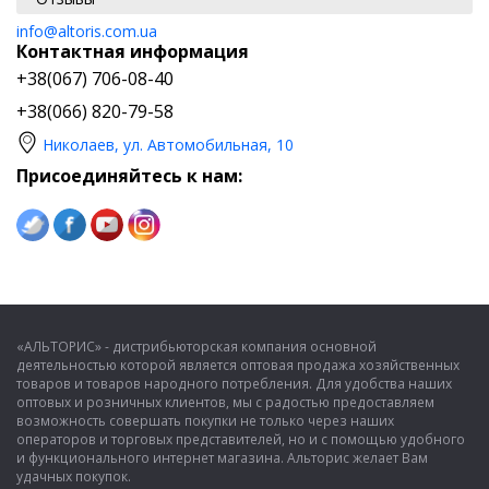
info@altoris.com.ua
Контактная информация
+38(067) 706-08-40
+38(066) 820-79-58
Николаев, ул. Автомобильная, 10
Присоединяйтесь к нам:
«АЛЬТОРИС» - дистрибьюторская компания основной
деятельностью которой является оптовая продажа хозяйственных
товаров и товаров народного потребления. Для удобства наших
оптовых и розничных клиентов, мы с радостью предоставляем
возможность совершать покупки не только через наших
операторов и торговых представителей, но и с помощью удобного
и функционального интернет магазина. Альторис желает Вам
удачных покупок.