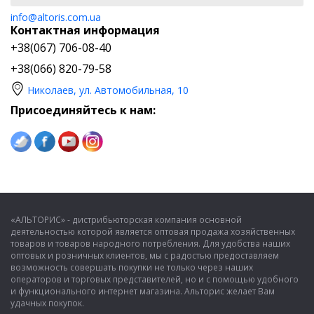
info@altoris.com.ua
Контактная информация
+38(067) 706-08-40
+38(066) 820-79-58
Николаев, ул. Автомобильная, 10
Присоединяйтесь к нам:
«АЛЬТОРИС» - дистрибьюторская компания основной
деятельностью которой является оптовая продажа хозяйственных
товаров и товаров народного потребления. Для удобства наших
оптовых и розничных клиентов, мы с радостью предоставляем
возможность совершать покупки не только через наших
операторов и торговых представителей, но и с помощью удобного
и функционального интернет магазина. Альторис желает Вам
удачных покупок.