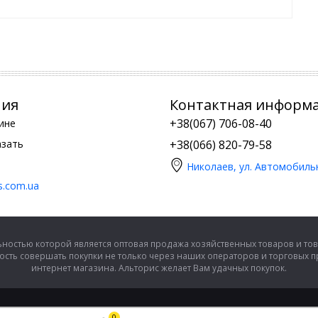
ния
Контактная информ
+38(067) 706-08-40
ине
азать
+38(066) 820-79-58
Николаев, ул. Автомобиль
is.com.ua
ностью которой является оптовая продажа хозяйственных товаров и тов
сть совершать покупки не только через наших операторов и торговых 
интернет магазина. Альторис желает Вам удачных покупок.
0