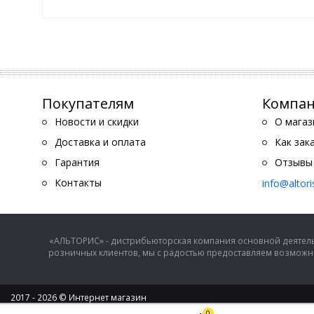
Покупателям
Компа
Новости и скидки
О магаз
Доставка и оплата
Как зак
Гарантия
Отзывы
Контакты
info@altor
«АЛЬТОРИС» - дистрибьюторская компания основной деятель
розничных клиентов, мы с радостью предоставляем возможно
2017 - 2026 © Интернет магазин
ООО "Альторис" - хозяйственные товары и бытовая техника
0