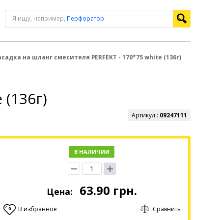
Я ищу, например,
Перфоратор
садка на шланг смесителя PERFEKT - 170*75 white (136г)
 (136г)
Артикул :
09247111
В НАЛИЧИИ
63.90
грн.
Цена:
В избранное
Сравнить
0