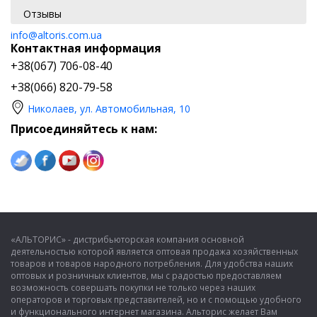
Отзывы
info@altoris.com.ua
Контактная информация
+38(067) 706-08-40
+38(066) 820-79-58
Николаев, ул. Автомобильная, 10
Присоединяйтесь к нам:
«АЛЬТОРИС» - дистрибьюторская компания основной
деятельностью которой является оптовая продажа хозяйственных
товаров и товаров народного потребления. Для удобства наших
оптовых и розничных клиентов, мы с радостью предоставляем
возможность совершать покупки не только через наших
операторов и торговых представителей, но и с помощью удобного
и функционального интернет магазина. Альторис желает Вам