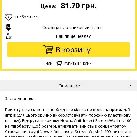
81.70
грн.
Цена:
В избранное
0
Сообщить о снижении цены
Нашли дешевле?
В корзину
или
Купить в 1 клик
Описание
Застосування:
Приготувати ємність з необхідною кількістю води, наприклад: 5
літрів (для цього зручно використовувати порожню пластикову
пляшку). Відкрутити кришку Nowax Anti -Insect Screen Wash 1: 100
на півоберту, щоб розгерметизувати ємність з концентратом.
Стискаючи в руці Nowax Anti -Insect Screen Wash 1: 100, витіснити
в дозатор необхідну кількість концентрату, при співвідношенні