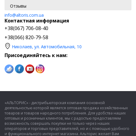
Отзывы
info@altoris.com.ua
Контактная информация
+38(067) 706-08-40
+38(066) 820-79-58
Николаев, ул. Автомобильная, 10
Присоединяйтесь к нам:
«АЛЬТОРИС» - дистрибьюторская компания основной
деятельностью которой является оптовая продажа хозяйственных
товаров и товаров народного потребления. Для удобства наших
оптовых и розничных клиентов, мы с радостью предоставляем
возможность совершать покупки не только через наших
операторов и торговых представителей, но и с помощью удобного
и функционального интернет магазина. Альторис желает Вам