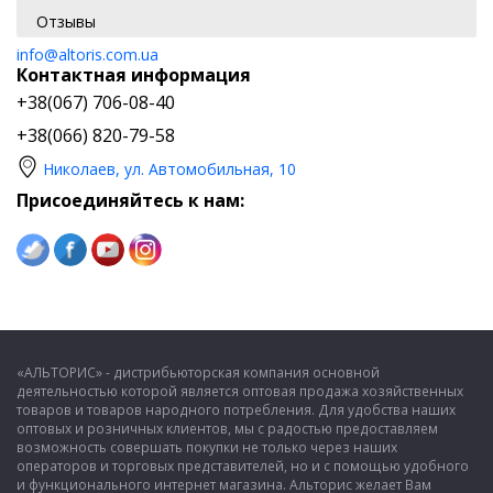
Отзывы
info@altoris.com.ua
Контактная информация
+38(067) 706-08-40
+38(066) 820-79-58
Николаев, ул. Автомобильная, 10
Присоединяйтесь к нам:
«АЛЬТОРИС» - дистрибьюторская компания основной
деятельностью которой является оптовая продажа хозяйственных
товаров и товаров народного потребления. Для удобства наших
оптовых и розничных клиентов, мы с радостью предоставляем
возможность совершать покупки не только через наших
операторов и торговых представителей, но и с помощью удобного
и функционального интернет магазина. Альторис желает Вам