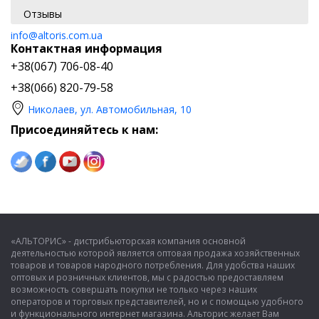
Отзывы
info@altoris.com.ua
Контактная информация
+38(067) 706-08-40
+38(066) 820-79-58
Николаев, ул. Автомобильная, 10
Присоединяйтесь к нам:
«АЛЬТОРИС» - дистрибьюторская компания основной
деятельностью которой является оптовая продажа хозяйственных
товаров и товаров народного потребления. Для удобства наших
оптовых и розничных клиентов, мы с радостью предоставляем
возможность совершать покупки не только через наших
операторов и торговых представителей, но и с помощью удобного
и функционального интернет магазина. Альторис желает Вам