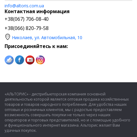
info@altoris.com.ua
Контактная информация
+38(067) 706-08-40
+38(066) 820-79-58
Николаев, ул. Автомобильная, 10
Присоединяйтесь к нам:
«АЛЬТОРИС» - дистрибьюторская компания основной
деятельностью которой является оптовая продажа хозяйственных
товаров и товаров народного потребления. Для удобства наших
оптовых и розничных клиентов, мы с радостью предоставляем
возможность совершать покупки не только через наших
операторов и торговых представителей, но и с помощью удобного
и функционального интернет магазина. Альторис желает Вам
удачных покупок.