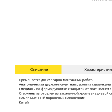
Описание
Характеристик
Применяется для слесарно-монтажных работ.
Анатомическая двухкомпонентная рукоятка с выемками 
Специальная форма рукоятки с защитой от скатывания с
Стержень изготовлен из закаленной хром-ванадиевой ст
Намагниченный вороненый наконечник.
Китай