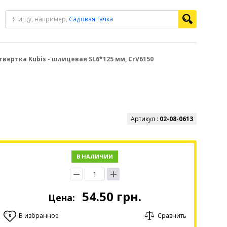
Я ищу, например,
Садовая тачка
твертка Kubis - шлицевая SL6*125 мм, CrV6150
Артикул :
02-08-0613
В НАЛИЧИИ
54.50
грн.
Цена:
В избранное
Сравнить
0