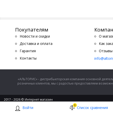
Покупателям
Компа
Новости и скидки
О магаз
Доставка и оплата
Как зак
Гарантия
Отзывы
Контакты
info@altor
«АЛЬТОРИС» - дистрибьюторская компания основной деятель
розничных клиентов, мы с радостью предоставляем возможно
2017 - 2026 © Интернет магазин
ООО "Альторис" - хозяйственные товары и бытовая техника
0
Войти
Список сравнения