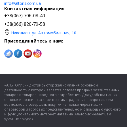
info@altoris.com.ua
Контактная информация
+38(067) 706-08-40
+38(066) 820-79-58
Николаев, ул. Автомобильная, 10
Присоединяйтесь к нам:
«АЛЬТОРИС» - дистрибьюторская компания основной
деятельностью которой является оптовая продажа хозяйственных
товаров и товаров народного потребления. Для удобства наших
оптовых и розничных клиентов, мы с радостью предоставляем
возможность совершать покупки не только через наших
операторов и торговых представителей, но и с помощью удобного
и функционального интернет магазина. Альторис желает Вам
удачных покупок.