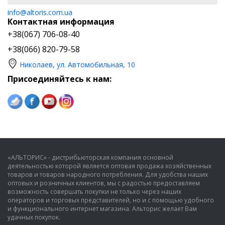
info@altoris.com.ua
Контактная информация
+38(067) 706-08-40
+38(066) 820-79-58
Николаев, ул. Автомобильная, 10
Присоединяйтесь к нам:
«АЛЬТОРИС» - дистрибьюторская компания основной
деятельностью которой является оптовая продажа хозяйственных
товаров и товаров народного потребления. Для удобства наших
оптовых и розничных клиентов, мы с радостью предоставляем
возможность совершать покупки не только через наших
операторов и торговых представителей, но и с помощью удобного
и функционального интернет магазина. Альторис желает Вам
удачных покупок.