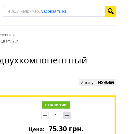
Я ищу, например,
Садовая тачка
тержни
цвет. 20г
й двухкомпонентный
Артикул :
NX48409
В НАЛИЧИИ
75.30
грн.
Цена: