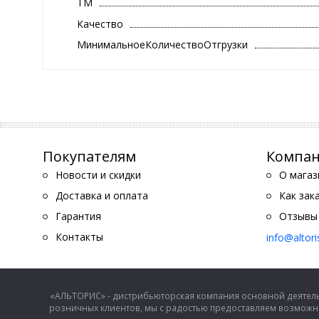
ТМ
Качество
МинимальноеКоличествоОтгрузки
Покупателям
Компа
Новости и скидки
О магаз
Доставка и оплата
Как зак
Гарантия
Отзывы
Контакты
info@altor
«АЛЬТОРИС» - дистрибьюторская компания основной деятель
розничных клиентов, мы с радостью предоставляем возможно