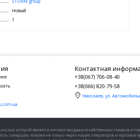
STORM group
Новый
1
ния
Контактная информ
+38(067) 706-08-40
ине
азать
+38(066) 820-79-58
Николаев, ул. Автомобиль
is.com.ua
ностью которой является оптовая продажа хозяйственных товаров и тов
сть совершать покупки не только через наших операторов и торговых 