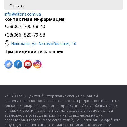
Отзывы
info@altoris.com.ua
Контактная информация
+38(067) 706-08-40
+38(066) 820-79-58
Николаев, ул. Автомобильная, 10
Присоединяйтесь к нам:
«АЛЬТОРИС» - дистрибьюторская компания основной
деятельностью которой является оптовая продажа хозяйственных
товаров и товаров народного потребления. Для удобства наших
оптовых и розничных клиентов, мы с радостью предоставляем
возможность совершать покупки не только через наших
операторов и торговых представителей, но и с помощью удобного
и функционального интернет магазина. Альторис желает Вам