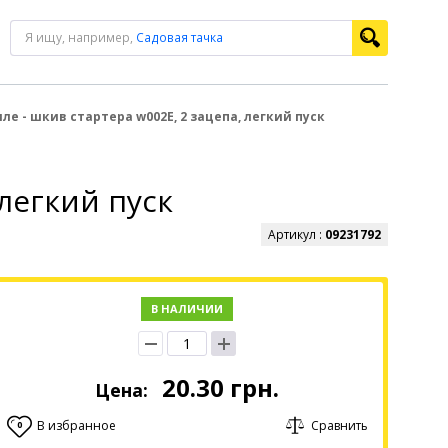
Я ищу, например,
Садовая тачка
ле - шкив стартера w002Е, 2 зацепа, легкий пуск
 легкий пуск
Артикул :
09231792
В НАЛИЧИИ
20.30
грн.
Цена:
В избранное
Сравнить
0