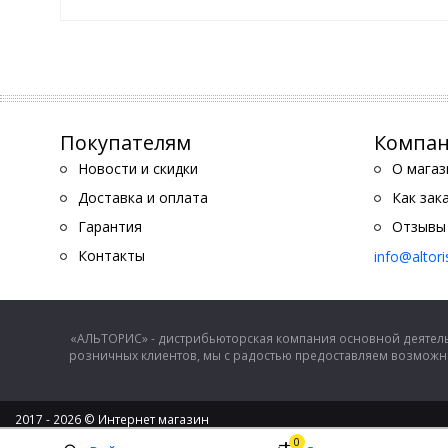
Покупателям
Компа
Новости и скидки
О магаз
Доставка и оплата
Как зак
Гарантия
Отзывы
Контакты
info@altor
«АЛЬТОРИС» - дистрибьюторская компания основной деятель
розничных клиентов, мы с радостью предоставляем возможно
2017 - 2026 © Интернет магазин
ООО "Альторис" - хозяйственные товары и бытовая техника
0