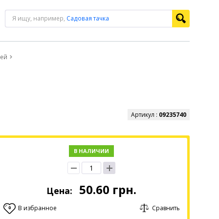
Я ищу, например,
Садовая тачка
жей
Артикул :
09235740
В НАЛИЧИИ
50.60
грн.
Цена:
В избранное
Сравнить
0