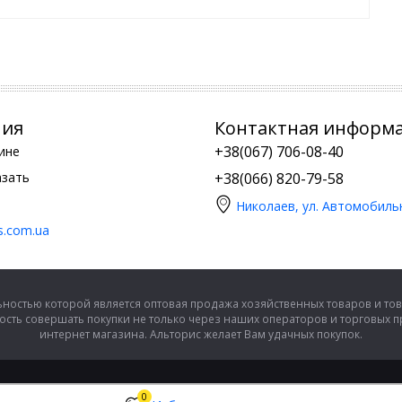
ния
Контактная информ
+38(067) 706-08-40
ине
азать
+38(066) 820-79-58
Николаев, ул. Автомобиль
is.com.ua
ностью которой является оптовая продажа хозяйственных товаров и тов
сть совершать покупки не только через наших операторов и торговых 
интернет магазина. Альторис желает Вам удачных покупок.
0