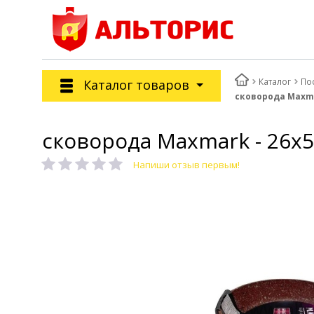
Каталог
По
Каталог товаров
сковорода Maxma
сковорода Maxmark - 26х
Напиши отзыв первым!