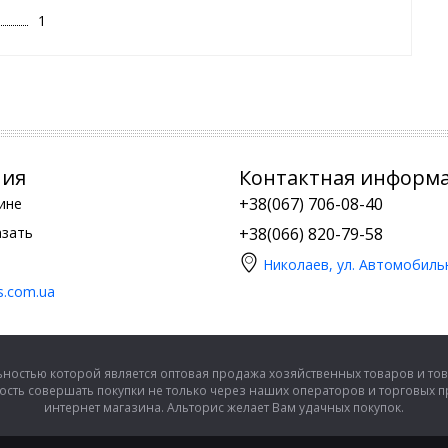
1
ния
Контактная информ
+38(067) 706-08-40
ине
азать
+38(066) 820-79-58
Николаев, ул. Автомобиль
is.com.ua
ностью которой является оптовая продажа хозяйственных товаров и тов
сть совершать покупки не только через наших операторов и торговых 
интернет магазина. Альторис желает Вам удачных покупок.