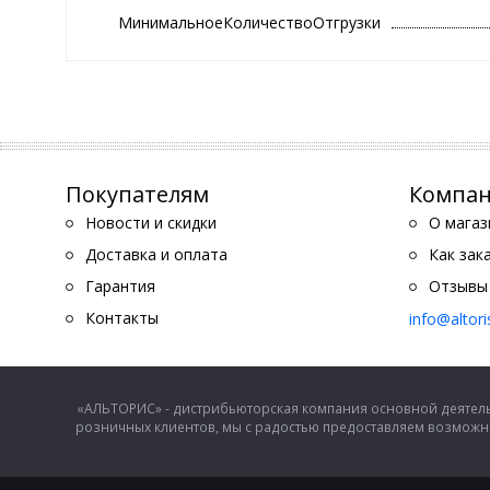
МинимальноеКоличествоОтгрузки
Покупателям
Компа
Новости и скидки
О магаз
Доставка и оплата
Как зак
Гарантия
Отзывы
Контакты
info@altor
«АЛЬТОРИС» - дистрибьюторская компания основной деятель
розничных клиентов, мы с радостью предоставляем возможно