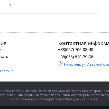
1
ния
Контактная информ
+38(067) 706-08-40
ине
азать
+38(066) 820-79-58
Николаев, ул. Автомобиль
is.com.ua
ностью которой является оптовая продажа хозяйственных товаров и тов
сть совершать покупки не только через наших операторов и торговых 
интернет магазина. Альторис желает Вам удачных покупок.