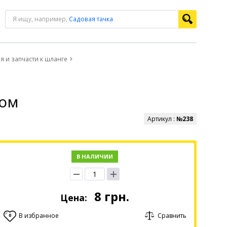
Я ищу, например,
Садовая тачка
 и запчасти к шланге
мом
Артикул :
№238
В НАЛИЧИИ
8
грн.
Цена:
В избранное
Сравнить
0