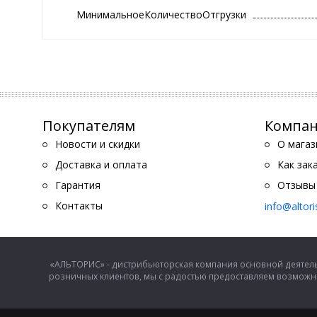
МинимальноеКоличествоОтгрузки
Покупателям
Компа
Новости и скидки
О магаз
Доставка и оплата
Как зак
Гарантия
Отзывы
Контакты
info@altor
«АЛЬТОРИС» - дистрибьюторская компания основной деятель
розничных клиентов, мы с радостью предоставляем возможно