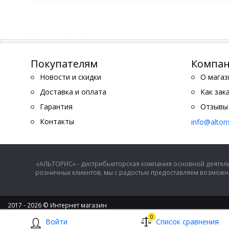
Покупателям
Компа
Новости и скидки
О магаз
Доставка и оплата
Как зак
Гарантия
Отзывы
Контакты
info@altor
«АЛЬТОРИС» - дистрибьюторская компания основной деятель
розничных клиентов, мы с радостью предоставляем возможно
2017 - 2026 © Интернет магазин
ООО "Альторис" - хозяйственные товары и бытовая техника
0
Войти
Список сравнения