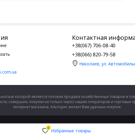
ния
Контактная информ
+38(067) 706-08-40
ине
азать
+38(066) 820-79-58
Николаев, ул. Автомобиль
is.com.ua
ностью которой является оптовая продажа хозяйственных товаров и тов
сть совершать покупки не только через наших операторов и торговых 
интернет магазина. Альторис желает Вам удачных покупок.
0
Избранные товары