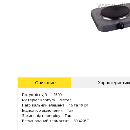
Описание
Характеристик
Потужність, Вт 2500
Матеріал корпусу Метал
Нагрівальний елемент 16 та 19 см
Індикатор включення Так
Захист від перегріву Так
Регульований термостат 80-420°С