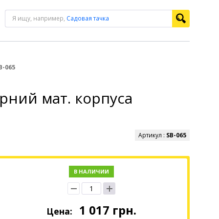
Я ищу, например,
Садовая тачка
B-065
орний мат. корпуса
Артикул :
SB-065
В НАЛИЧИИ
1 017
грн.
Цена: