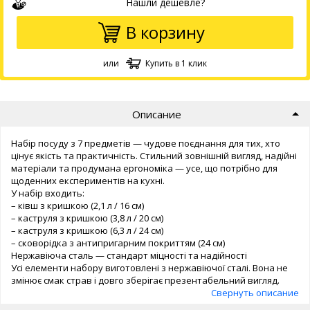
Нашли дешевле?
В корзину
или
Купить в 1 клик
Описание
Набір посуду з 7 предметів — чудове поєднання для тих, хто
цінує якість та практичність. Стильний зовнішній вигляд, надійні
матеріали та продумана ергономіка — усе, що потрібно для
щоденних експериментів на кухні.
У набір входить:
– ківш з кришкою (2,1 л / 16 см)
– каструля з кришкою (3,8 л / 20 см)
– каструля з кришкою (6,3 л / 24 см)
– сковорідка з антипригарним покриттям (24 см)
Нержавіюча сталь — стандарт міцності та надійності
Усі елементи набору виготовлені з нержавіючої сталі. Вона не
змінює смак страв і довго зберігає презентабельний вигляд.
Свернуть описание