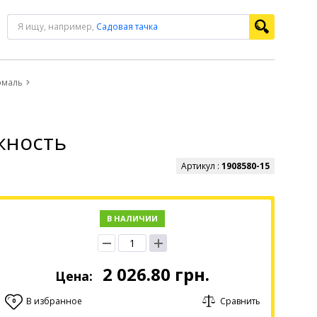
Я ищу, например,
Садовая тачка
эмаль
жность
Артикул :
1908580-15
В НАЛИЧИИ
2 026.80
грн.
Цена:
В избранное
Сравнить
0