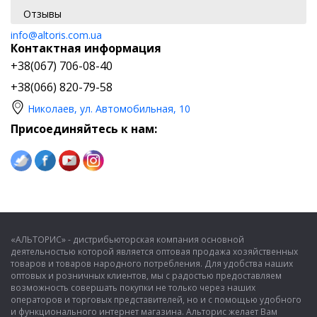
Отзывы
info@altoris.com.ua
Контактная информация
+38(067) 706-08-40
+38(066) 820-79-58
Николаев, ул. Автомобильная, 10
Присоединяйтесь к нам:
«АЛЬТОРИС» - дистрибьюторская компания основной
деятельностью которой является оптовая продажа хозяйственных
товаров и товаров народного потребления. Для удобства наших
оптовых и розничных клиентов, мы с радостью предоставляем
возможность совершать покупки не только через наших
операторов и торговых представителей, но и с помощью удобного
и функционального интернет магазина. Альторис желает Вам