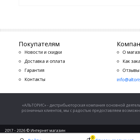
Покупателям
Компа
Новости и скидки
О магаз
Доставка и оплата
Как зак
Гарантия
Отзывы
Контакты
info@altor
«АЛЬТОРИС» - дистрибьюторская компания основной деятель
розничных клиентов, мы с радостью предоставляем возможно
2017 - 2026 © Интернет магазин
ООО "Альторис" - хозяйственные товары и бытовая техника
0