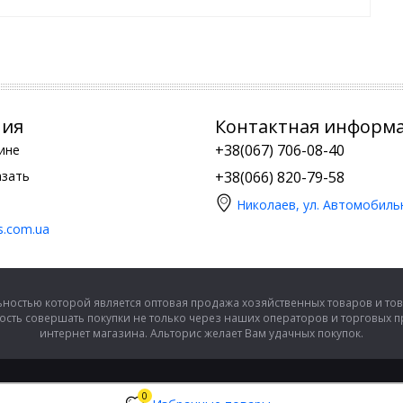
ния
Контактная информ
+38(067) 706-08-40
ине
азать
+38(066) 820-79-58
Николаев, ул. Автомобиль
is.com.ua
ностью которой является оптовая продажа хозяйственных товаров и тов
сть совершать покупки не только через наших операторов и торговых 
интернет магазина. Альторис желает Вам удачных покупок.
0