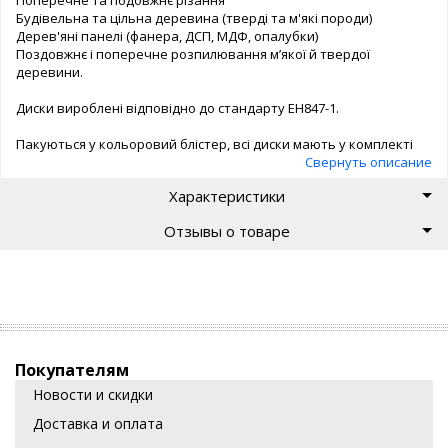
Будівельна та цільна деревина (тверді та м'які породи)
Дерев'яні панелі (фанера, ДСП, МДФ, опалубки)
Поздовжнє і поперечне розпилювання м’якої й твердої
деревини.
Диски вироблені відповідно до стандарту ЕН847-1.
Пакуються у кольоровий блістер, всі диски мають у комплекті
кільця-перехідники для використання на різних приладах.
Свернуть описание
Характеристики
Отзывы о товаре
Покупателям
Новости и скидки
Доставка и оплата