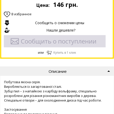
146
грн.
Цена:
В избранное
0
Сообщить о снижении цены
Нашли дешевле?
Сообщить о поступлении
или
Купить в 1 клик
Описание
Побутова якісна серія.
Виробляється із загартованої сталі.
Зубці пил – з напайкою з карбіду вольфраму, спеціально
розроблені для різання різноманітних виробів з дерева.
Спеціальні отвори – для охолодження диска під час роботи.
Застосування
Поперечне та подовжнє різання