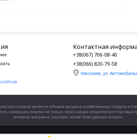
ния
Контактная информ
+38(067) 706-08-40
ине
азать
+38(066) 820-79-58
Николаев, ул. Автомобиль
is.com.ua
ностью которой является оптовая продажа хозяйственных товаров и тов
сть совершать покупки не только через наших операторов и торговых 
интернет магазина. Альторис желает Вам удачных покупок.