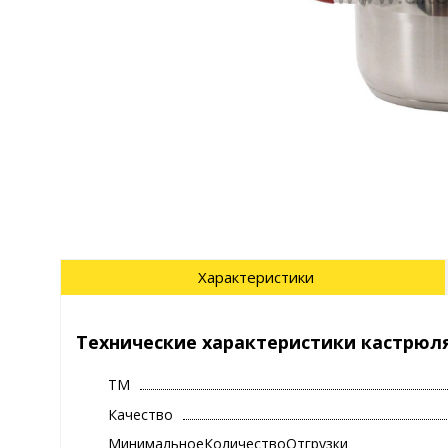
Характеристики
Технические характеристики кастрюля 
ТМ
Качество
МинимальноеКоличествоОтгрузки