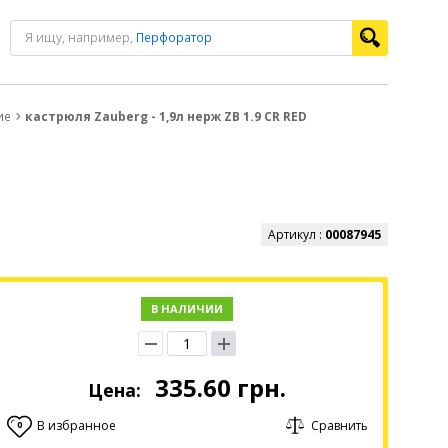
Я ищу, например,
Перфоратор
ие
кастрюля Zauberg - 1,9л нерж ZB 1.9 CR RED
Артикул :
00087945
В НАЛИЧИИ
335.60
грн.
Цена:
В избранное
Сравнить
0