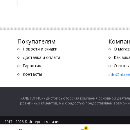
Покупателям
Компа
Новости и скидки
О магаз
Доставка и оплата
Как зак
Гарантия
Отзывы
Контакты
info@altor
«АЛЬТОРИС» - дистрибьюторская компания основной деятель
розничных клиентов, мы с радостью предоставляем возможно
2017 - 2026 © Интернет магазин
ООО "Альторис" - хозяйственные товары и бытовая техника
0