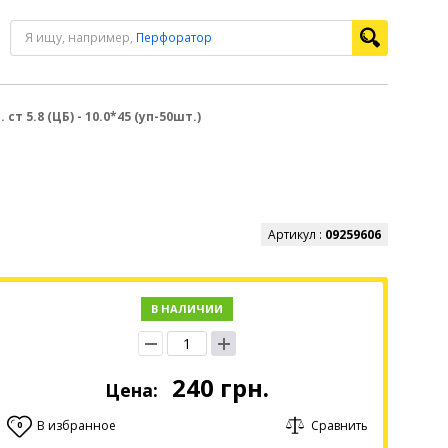
Я ищу, например,
Перфоратор
ст 5.8 (ЦБ) - 10.0*45 (уп-50шт.)
Артикул :
09259606
В НАЛИЧИИ
240
грн.
Цена:
В избранное
Сравнить
0