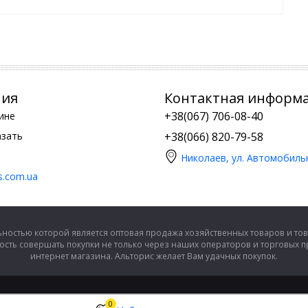
ния
Контактная информ
+38(067) 706-08-40
ине
азать
+38(066) 820-79-58
Николаев, ул. Автомобиль
is.com.ua
ностью которой является оптовая продажа хозяйственных товаров и тов
сть совершать покупки не только через наших операторов и торговых 
интернет магазина. Альторис желает Вам удачных покупок.
0