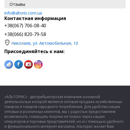
Отзывы
info@altoris.com.ua
Контактная информация
+38(067) 706-08-40
+38(066) 820-79-58
Николаев, ул. Автомобильная, 10
Присоединяйтесь к нам:
«АЛЬТОРИС» - дистрибьюторская компания основной
деятельностью которой является оптовая продажа хозяйственных
товаров и товаров народного потребления. Для удобства наших
оптовых и розничных клиентов, мы с радостью предоставляем
возможность совершать покупки не только через наших
операторов и торговых представителей, но и с помощью удобного
и функционального интернет магазина. Альторис желает Вам